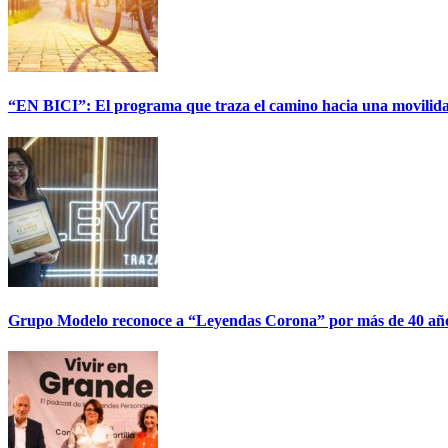
“EN BICI”: El programa que traza el camino hacia una movilida
Grupo Modelo reconoce a “Leyendas Corona” por más de 40 años