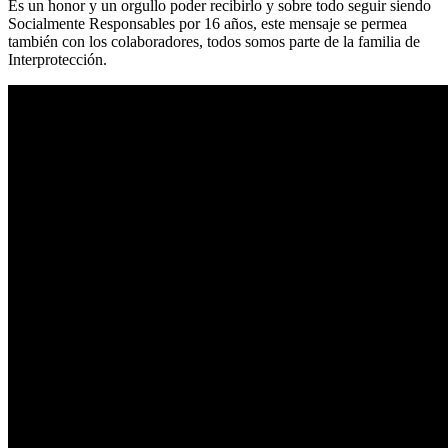
Es un honor y un orgullo poder recibirlo y sobre todo seguir siendo
Socialmente Responsables por 16 años, este mensaje se permea
también con los colaboradores, todos somos parte de la familia de
Interprotección.