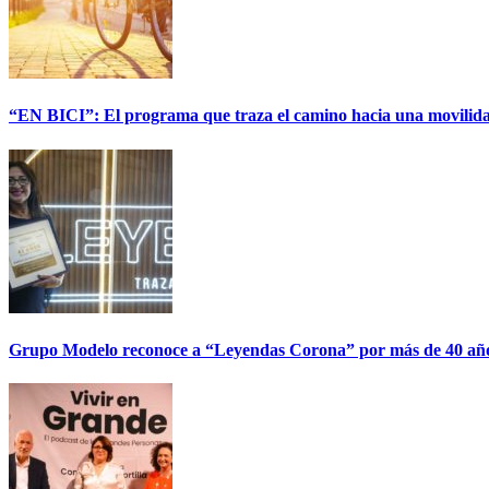
“EN BICI”: El programa que traza el camino hacia una movilida
Grupo Modelo reconoce a “Leyendas Corona” por más de 40 años