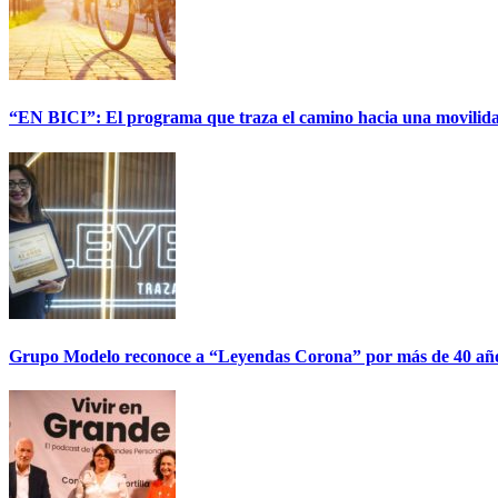
“EN BICI”: El programa que traza el camino hacia una movilida
Grupo Modelo reconoce a “Leyendas Corona” por más de 40 años