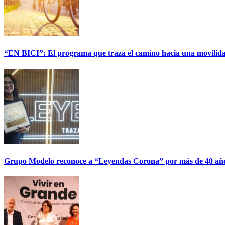
“EN BICI”: El programa que traza el camino hacia una movilida
Grupo Modelo reconoce a “Leyendas Corona” por más de 40 años