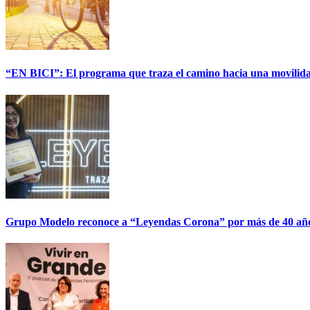
“EN BICI”: El programa que traza el camino hacia una movilida
Grupo Modelo reconoce a “Leyendas Corona” por más de 40 años