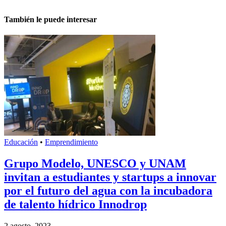
También le puede interesar
Educación
•
Emprendimiento
Grupo Modelo, UNESCO y UNAM
invitan a estudiantes y startups a innovar
por el futuro del agua con la incubadora
de talento hídrico Innodrop
2 agosto, 2023