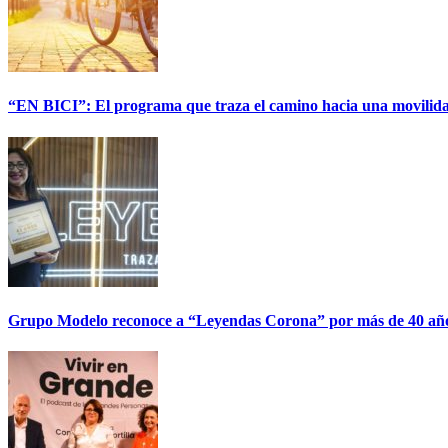
“EN BICI”: El programa que traza el camino hacia una movilida
Grupo Modelo reconoce a “Leyendas Corona” por más de 40 años