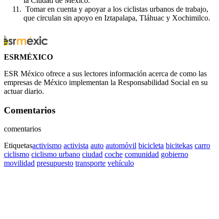
la Ciudad de México.
Tomar en cuenta y apoyar a los ciclistas urbanos de trabajo,
que circulan sin apoyo en Iztapalapa, Tláhuac y Xochimilco.
ESRMÉXICO
ESR México ofrece a sus lectores información acerca de como las
empresas de México implementan la Responsabilidad Social en su
actuar diario.
Comentarios
comentarios
Etiquetas
activismo
activista
auto
automóvil
bicicleta
bicitekas
carro
ciclismo
ciclismo urbano
ciudad
coche
comunidad
gobierno
movilidad
presupuesto
transporte
vehículo