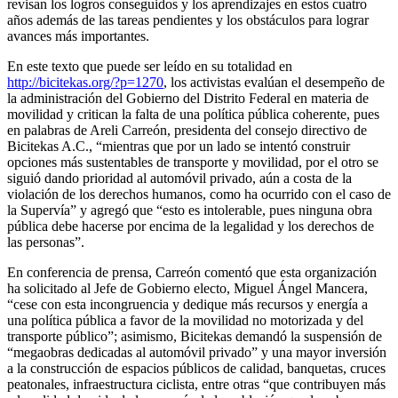
revisan los logros conseguidos y los aprendizajes en estos cuatro
años además de las tareas pendientes y los obstáculos para lograr
avances más importantes.
En este texto que puede ser leído en su totalidad en
http://bicitekas.org/?p=1270
, los activistas evalúan el desempeño de
la administración del Gobierno del Distrito Federal en materia de
movilidad y critican la falta de una política pública coherente, pues
en palabras de Areli Carreón, presidenta del consejo directivo de
Bicitekas A.C., “mientras que por un lado se intentó construir
opciones más sustentables de transporte y movilidad, por el otro se
siguió dando prioridad al automóvil privado, aún a costa de la
violación de los derechos humanos, como ha ocurrido con el caso de
la Supervía” y agregó que “esto es intolerable, pues ninguna obra
pública debe hacerse por encima de la legalidad y los derechos de
las personas”.
En conferencia de prensa, Carreón comentó que esta organización
ha solicitado al Jefe de Gobierno electo, Miguel Ángel Mancera,
“cese con esta incongruencia y dedique más recursos y energía a
una política pública a favor de la movilidad no motorizada y del
transporte público”; asimismo, Bicitekas demandó la suspensión de
“megaobras dedicadas al automóvil privado” y una mayor inversión
a la construcción de espacios públicos de calidad, banquetas, cruces
peatonales, infraestructura ciclista, entre otras “que contribuyen más