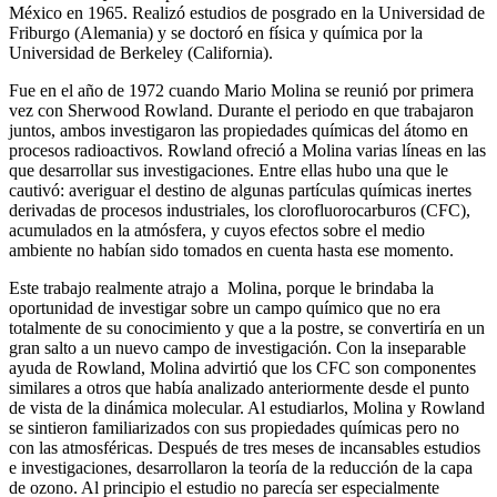
México en 1965. Realizó estudios de posgrado en la Universidad de
Friburgo (Alemania) y se doctoró en física y química por la
Universidad de Berkeley (California).
Fue en el año de 1972 cuando Mario Molina se reunió por primera
vez con Sherwood Rowland. Durante el periodo en que trabajaron
juntos, ambos investigaron las propiedades químicas del átomo en
procesos radioactivos. Rowland ofreció a Molina varias líneas en las
que desarrollar sus investigaciones. Entre ellas hubo una que le
cautivó: averiguar el destino de algunas partículas químicas inertes
derivadas de procesos industriales, los clorofluorocarburos (CFC),
acumulados en la atmósfera, y cuyos efectos sobre el medio
ambiente no habían sido tomados en cuenta hasta ese momento.
Este trabajo realmente atrajo a Molina, porque le brindaba la
oportunidad de investigar sobre un campo químico que no era
totalmente de su conocimiento y que a la postre, se convertiría en un
gran salto a un nuevo campo de investigación. Con la inseparable
ayuda de Rowland, Molina advirtió que los CFC son componentes
similares a otros que había analizado anteriormente desde el punto
de vista de la dinámica molecular. Al estudiarlos, Molina y Rowland
se sintieron familiarizados con sus propiedades químicas pero no
con las atmosféricas. Después de tres meses de incansables estudios
e investigaciones, desarrollaron la teoría de la reducción de la capa
de ozono. Al principio el estudio no parecía ser especialmente