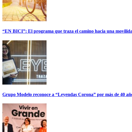
“EN BICI”: El programa que traza el camino hacia una movilida
Grupo Modelo reconoce a “Leyendas Corona” por más de 40 años