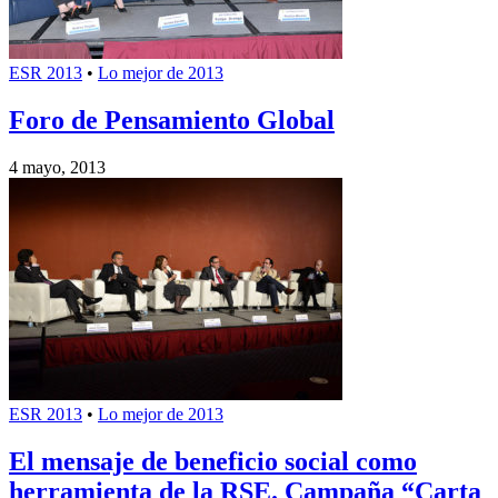
ESR 2013
•
Lo mejor de 2013
Foro de Pensamiento Global
4 mayo, 2013
ESR 2013
•
Lo mejor de 2013
El mensaje de beneficio social como
herramienta de la RSE. Campaña “Carta